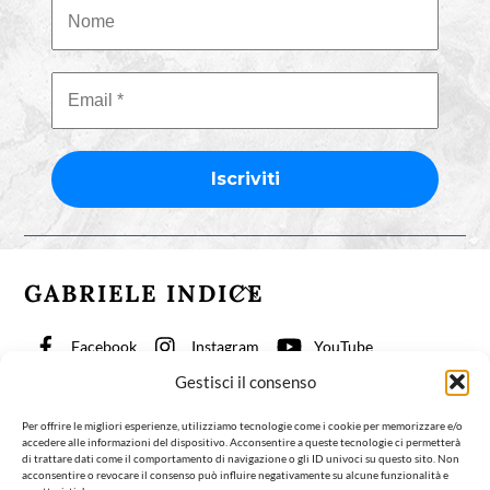
GABRIELE INDICE
Back
To
Top
Facebook
Instagram
YouTube
Gestisci il consenso
TikTok
Per offrire le migliori esperienze, utilizziamo tecnologie come i cookie per memorizzare e/o
accedere alle informazioni del dispositivo. Acconsentire a queste tecnologie ci permetterà
Fisioterapia per la Coscienza
Articoli
Biografia
di trattare dati come il comportamento di navigazione o gli ID univoci su questo sito. Non
acconsentire o revocare il consenso può influire negativamente su alcune funzionalità e
Contatti
Italiano