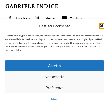
GABRIELE INDICE
Back
To
Top
Facebook
Instagram
YouTube
Gestisci il consenso
TikTok
Per offrire le migliori esperienze, utilizziamo tecnologie come i cookie per memorizzare e/o
accedere alle informazioni del dispositivo. Acconsentire a queste tecnologie ci permetterà
Fisioterapia per la Coscienza
Articoli
Biografia
di trattare dati come il comportamento di navigazione o gli ID univoci su questo sito. Non
acconsentire o revocare il consenso può influire negativamente su alcune funzionalità e
Contatti
Italiano
caratteristiche.
©Gabriele Indice 2024
Contatti
Accetta
Contact
Design:
Rome Design Agency
| Progetto grafico e impaginazione del
Non accetta
libro:
Claudia Palmira
| Foto di ritratto: Mauro Benedetti Site design by
Rome Design Agency
| Book design and art direction by
Claudia
Preferenze
Palmira
| Portraits by Mauro Benedetti
Privacy