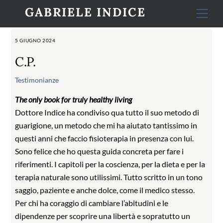
Skip
GABRIELE INDICE
Men
to
content
5 GIUGNO 2024
C.P.
Testimonianze
The only book for truly healthy living
Dottore Indice ha condiviso qua tutto il suo metodo di
guarigione, un metodo che mi ha aiutato tantissimo in
questi anni che faccio fisioterapia in presenza con lui.
Sono felice che ho questa guida concreta per fare i
riferimenti. I capitoli per la coscienza, per la dieta e per la
terapia naturale sono utilissimi. Tutto scritto in un tono
saggio, paziente e anche dolce, come il medico stesso.
Per chi ha coraggio di cambiare l’abitudini e le
dipendenze per scoprire una libertà e sopratutto un