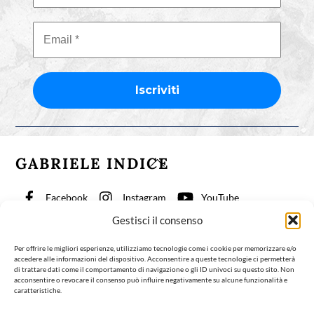
GABRIELE INDICE
Back
To
Top
Facebook
Instagram
YouTube
Gestisci il consenso
TikTok
Per offrire le migliori esperienze, utilizziamo tecnologie come i cookie per memorizzare e/o
accedere alle informazioni del dispositivo. Acconsentire a queste tecnologie ci permetterà
Fisioterapia per la Coscienza
Articoli
Biografia
di trattare dati come il comportamento di navigazione o gli ID univoci su questo sito. Non
acconsentire o revocare il consenso può influire negativamente su alcune funzionalità e
Contatti
Italiano
caratteristiche.